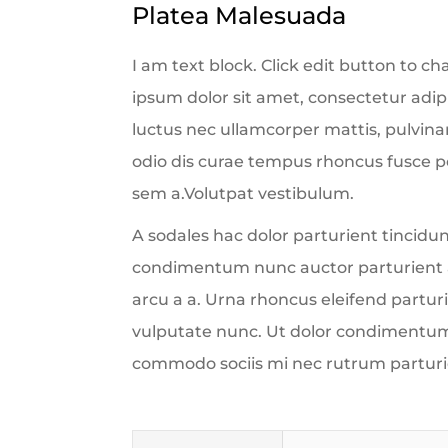
Platea Malesuada
I am text block. Click edit button to c
ipsum dolor sit amet, consectetur adipisc
luctus nec ullamcorper mattis, pulvinar 
odio dis curae tempus rhoncus fusce po
sem a.Volutpat vestibulum.
A sodales hac dolor parturient tincidu
condimentum nunc auctor parturient a
arcu a a. Urna rhoncus eleifend part
vulputate nunc. Ut dolor condimentum
commodo sociis mi nec rutrum parturie