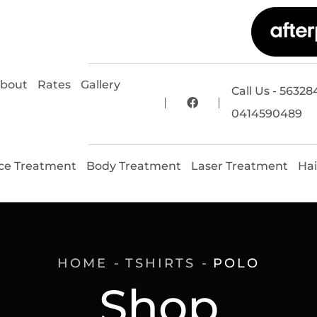
bout
Rates
Gallery
Call Us - 56328
0414590489
ce Treatment
Body Treatment
Laser Treatment
Hai
HOME
TSHIRTS
POLO
Shop