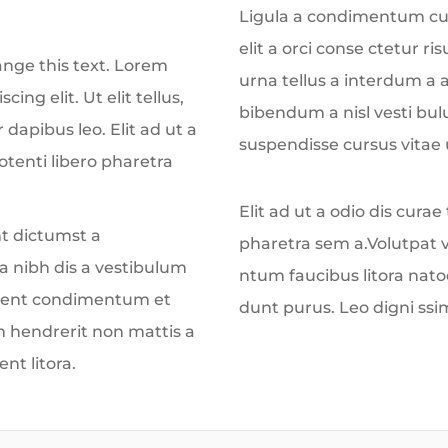
Ligula a condimentum cub
elit a orci conse ctetur ri
hange this text. Lorem
urna tellus a interdum a
ing elit. Ut elit tellus,
bibendum a nisl vesti bul
dapibus leo. Elit ad ut a
suspendisse cursus vitae
tenti libero pharetra
Elit ad ut a odio dis cura
nt dictumst a
pharetra sem a.Volutpat 
 nibh dis a vestibulum
ntum faucibus litora natoq
urient condimentum et
dunt purus. Leo digni ssim 
 hendrerit non mattis a
nt litora.