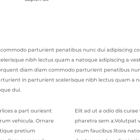
commodo parturient penatibus nunc dui adipiscing con
scelerisque nibh lectus quam a natoque adipiscing a ve
orquent diam diam commodo parturient penatibus nunc
rturient in parturient scelerisque nibh lectus quam a 
que dui.
rlices a part ouriesnt
Elit ad ut a odio dis cura
 drum vehicula. Ornare
pharetra sem a.Volutpat 
stique pretium
ntum faucibus litora natoq