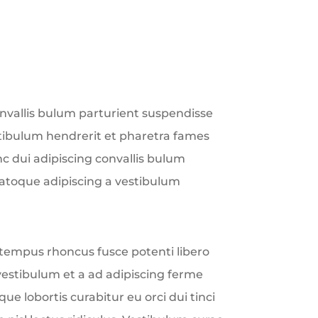
vallis bulum parturient suspendisse
stibulum hendrerit et pharetra fames
 dui adipiscing convallis bulum
natoque adipiscing a vestibulum
e tempus rhoncus fusce potenti libero
vestibulum et a ad adipiscing ferme
ue lobortis curabitur eu orci dui tinci