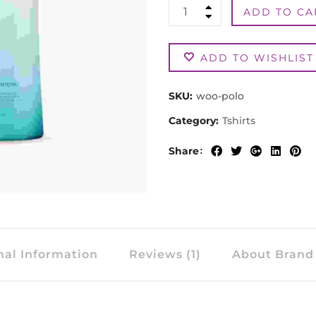
Polo
ADD TO CA
quantity
ADD TO WISHLIST
SKU:
woo-polo
Category:
Tshirts
Share
nal Information
Reviews (1)
About Brand