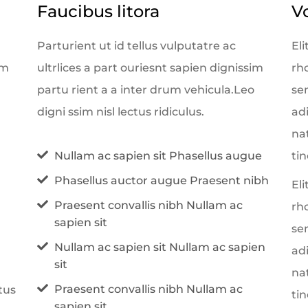
Faucibus litora
V
Parturient ut id tellus vulputatre ac
Eli
im
ultrlices a part ouriesnt sapien dignissim
rh
partu rient a a inter drum vehicula.Leo
se
digni ssim nisl lectus ridiculus.
ad
nat
Nullam ac sapien sit Phasellus augue
tin
Phasellus auctor augue Praesent nibh
Eli
Praesent convallis nibh Nullam ac
rh
sapien sit
se
Nullam ac sapien sit Nullam ac sapien
ad
sit
nat
Praesent convallis nibh Nullam ac
tus
tin
sapien sit