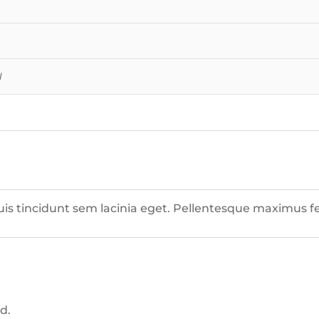
l
quis tincidunt sem lacinia eget. Pellentesque maximus
d.