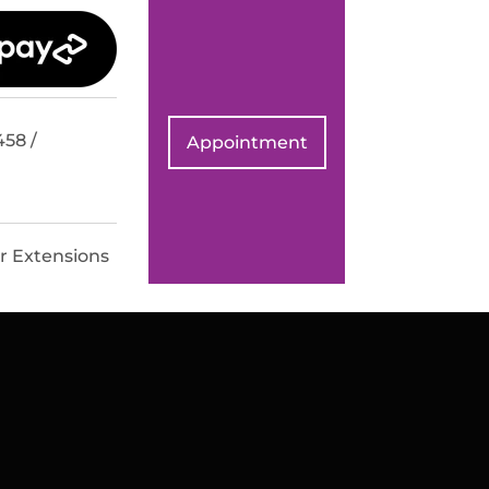
458 /
Appointment
r Extensions